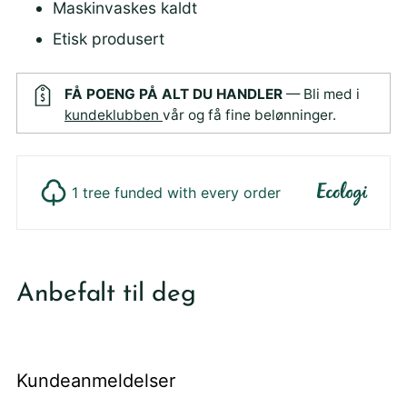
Maskinvaskes kaldt
Etisk produsert
FÅ POENG PÅ ALT DU HANDLER
— Bli med i
kundeklubben
vår og få fine belønninger.
1 tree funded with every order
Legger
produktet
Anbefalt til deg
i
din
handlekurv
Kundeanmeldelser