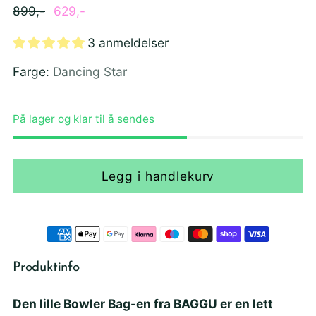
Ordinær
899,-
629,-
pris
3 anmeldelser
Farge:
Dancing Star
På lager og klar til å sendes
Legg i handlekurv
Produktinfo
Den lille Bowler Bag-en fra BAGGU er en lett