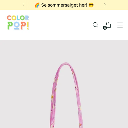
🌈 Se sommersalget her! 😎
0