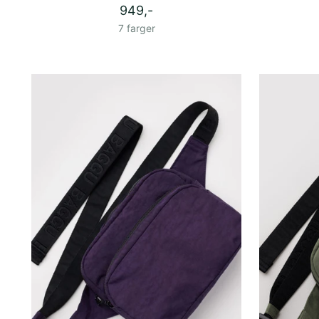
949,-
7 farger