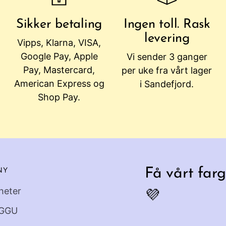
Sikker betaling
Ingen toll. Rask
levering
Vipps, Klarna, VISA,
Google Pay, Apple
Vi sender 3 ganger
Pay, Mastercard,
per uke fra vårt lager
American Express og
i Sandefjord.
Shop Pay.
NY
Få vårt farg
heter
💜
GGU
Din