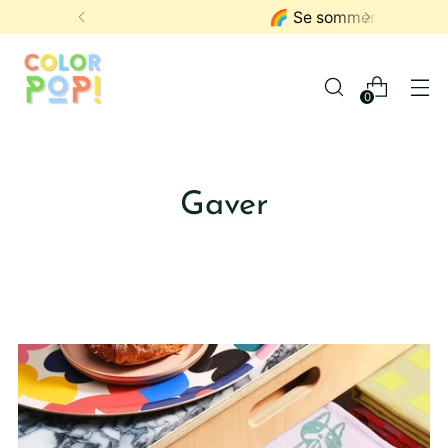
🌈 Se sommersalget her! 😎
0
Gaver