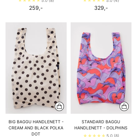
5.0
(8)
5.0
(4)
259,-
329,-
BIG BAGGU HANDLENETT -
STANDARD BAGGU
CREAM AND BLACK POLKA
HANDLENETT - DOLPHINS
DOT
5.0
(8)