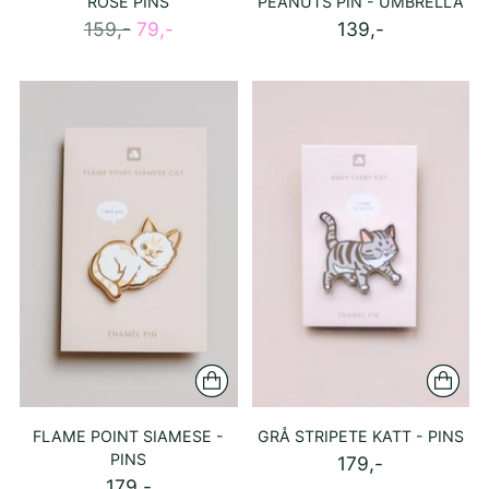
ROSE PINS
PEANUTS PIN - UMBRELLA
Ordinær
159,-
79,-
139,-
pris
FLAME POINT SIAMESE -
GRÅ STRIPETE KATT - PINS
PINS
179,-
179,-