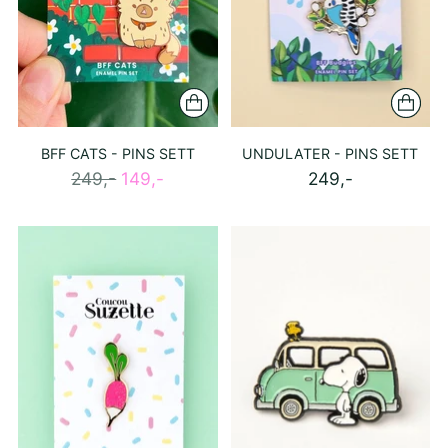
BFF CATS - PINS SETT
UNDULATER - PINS SETT
Ordinær
249,-
149,-
249,-
pris