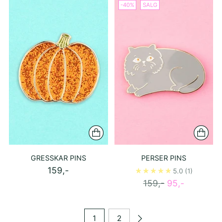
-40%
SALG
GRESSKAR PINS
PERSER PINS
159,-
5.0
(1)
Ordinær
159,-
95,-
pris
1
2