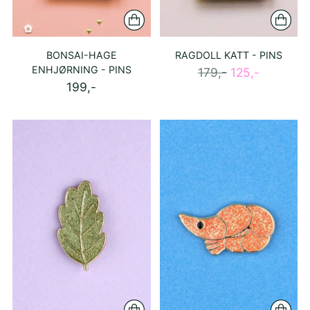
BONSAI-HAGE
RAGDOLL KATT - PINS
ENHJØRNING - PINS
Ordinær
179,-
125,-
199,-
pris