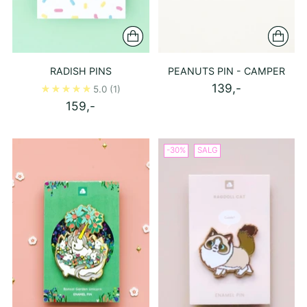
RADISH PINS
PEANUTS PIN - CAMPER
139,-
5.0
(1)
159,-
-30%
SALG