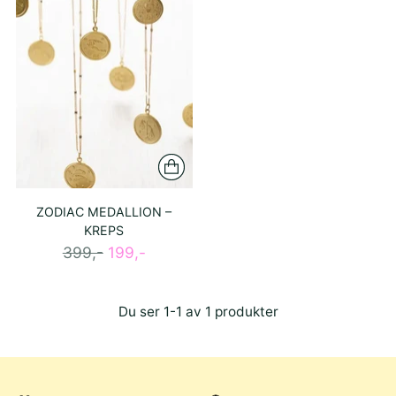
ZODIAC MEDALLION –
KREPS
Ordinær
399,-
199,-
pris
Du ser 1-1 av 1 produkter