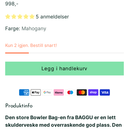
Ordinær
998,-
pris
5 anmeldelser
Farge:
Mahogany
Kun 2 igjen. Bestill snart!
Legg i handlekurv
Produktinfo
Den store Bowler Bag-en fra BAGGU er en lett
skulderveske med overraskende god plass.
Den