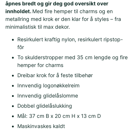
åpnes bredt og gir deg god oversikt over
innholdet.
Med fire hemper til charms og en
metallring med krok er den klar for å styles – fra
minimalistisk til max dekor.
Resirkulert kraftig nylon, resirkulert ripstop-
fôr
To skulderstropper med 35 cm lengde og fire
hemper for charms
Dreibar krok for å feste tilbehør
Innvendig logonøkkelreim
Innvendig glidelåslomme
Dobbel glidelåslukking
Mål: 37 cm B x 20 cm H x 13 cm D
Maskinvaskes kaldt