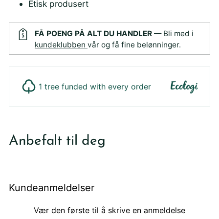
Etisk produsert
FÅ POENG PÅ ALT DU HANDLER
— Bli med i
kundeklubben
vår og få fine belønninger.
1 tree funded with every order
Legger
produktet
Anbefalt til deg
i
din
handlekurv
Kundeanmeldelser
Vær den første til å skrive en anmeldelse