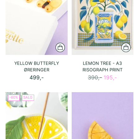
YELLOW BUTTERFLY
LEMON TREE - A3
ØRERINGER
RISOGRAPH PRINT
Ordinær
499,-
390,-
195,-
pris
-60%
SALG