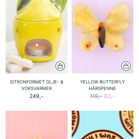
SITRONFORMET OLJE- &
YELLOW BUTTERFLY
VOKSVARMER
HÅRSPENNE
Ordinær
249,-
119,-
83,-
pris