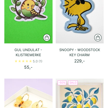
GUL UNDULAT -
SNOOPY - WOODSTOCK
KLISTREMERKE
KEY CHARM
229,-
5.0
(1)
55,-
-50%
SALG