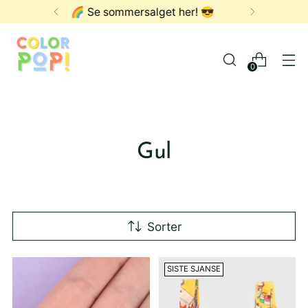
FRI FRAKT OVER 1000,- ✨
0
Gul
Sorter
SISTE SJANSE