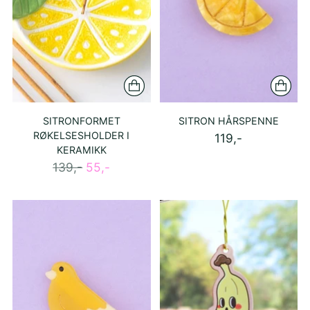
SITRONFORMET
SITRON HÅRSPENNE
RØKELSESHOLDER I
119,-
KERAMIKK
Ordinær
139,-
55,-
pris