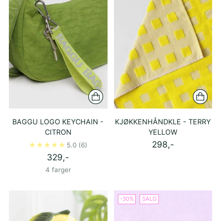
BAGGU LOGO KEYCHAIN -
KJØKKENHÅNDKLE - TERRY
CITRON
YELLOW
298,-
5.0
(6)
329,-
4 farger
-30%
SALG