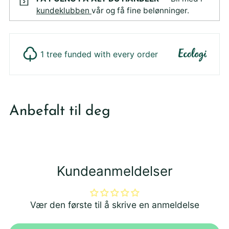
kundeklubben
vår og få fine belønninger.
1 tree funded with every order
Legger
produktet
Anbefalt til deg
i
din
handlekurv
Kundeanmeldelser
Vær den første til å skrive en anmeldelse