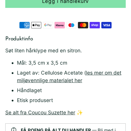
Legg i handlekurv
Produktinfo
Søt liten hårklype med en sitron.
Mål: 3,5 cm x 3,5 cm
Laget av: Cellulose Acetate (
les mer om det
miljøvennlige materialet her
Håndlaget
Etisk produsert
Se alt fra Coucou Suzette her
✨
FÅ POENG PÅ ALT DU HANDLER
— Bli med i