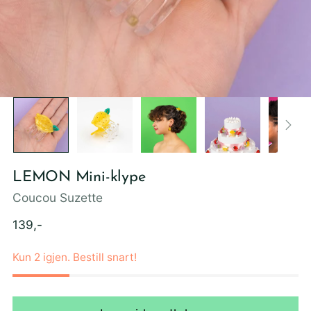
LEMON Mini-klype
Coucou Suzette
Ordinær
139,-
pris
Kun 2 igjen. Bestill snart!