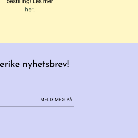
bestilling! Les mer
her.
erike nyhetsbrev!
MELD MEG PÅ!