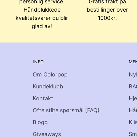
personlig service.
Gratis frakt på
Håndplukkede
bestillinger over
kvalitetsvarer du blir
1000kr.
glad av!
INFO
ME
Om Colorpop
Ny
Kundeklubb
BA
Kontakt
Hj
Ofte stilte spørsmål (FAQ)
Hå
Blogg
Kli
Giveaways
Sm