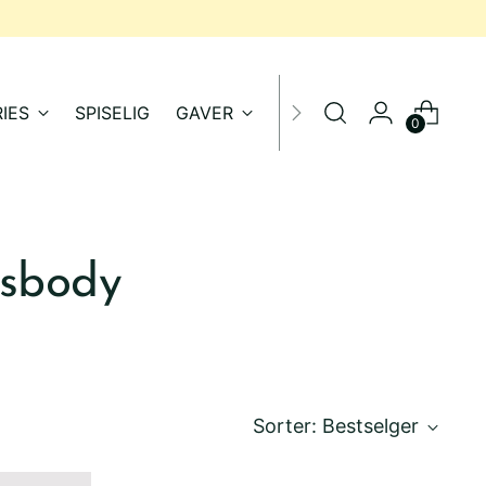
IES
SPISELIG
GAVER
SALG
0
sbody
Sorter: Bestselger