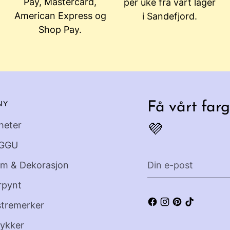
Pay, Mastercard,
per uke fra vårt lager
American Express og
i Sandefjord.
Shop Pay.
NY
Få vårt farg
heter
💜
GGU
Din
em & Dekorasjon
e-
rpynt
post
stremerker
ykker