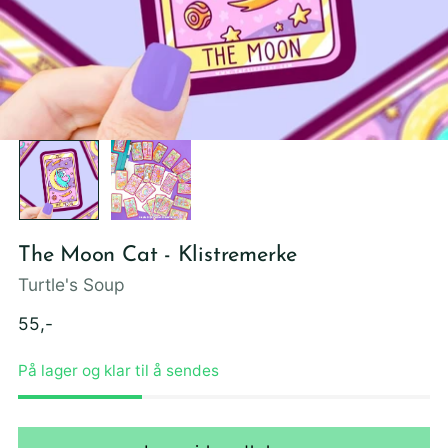
The Moon Cat - Klistremerke
Turtle's Soup
Ordinær
55,-
pris
På lager og klar til å sendes