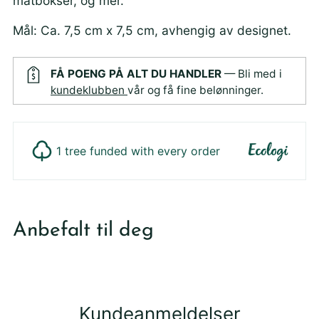
matbokser, og mer.
Mål: Ca. 7,5 cm x 7,5 cm, avhengig av designet.
FÅ POENG PÅ ALT DU HANDLER
— Bli med i
kundeklubben
vår og få fine belønninger.
1 tree funded with every order
Legger
produktet
Anbefalt til deg
i
din
handlekurv
Kundeanmeldelser