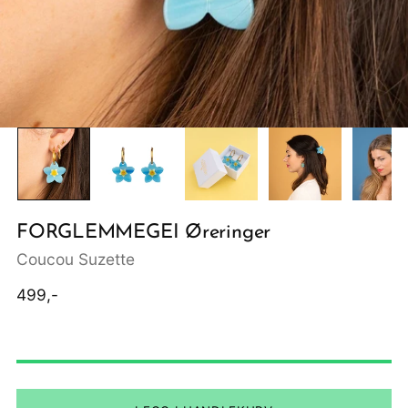
FORGLEMMEGEI Øreringer
Coucou Suzette
Ordinær
499,-
pris