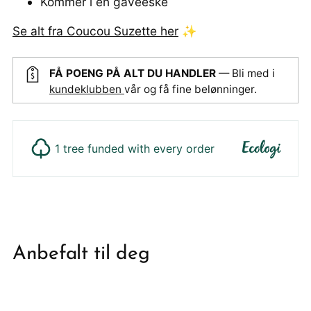
Kommer i en gaveeske
Se alt fra Coucou Suzette her
✨
FÅ POENG PÅ ALT DU HANDLER
— Bli med i
kundeklubben
vår og få fine belønninger.
1 tree funded with every order
Legger
produktet
i
din
Anbefalt til deg
handlekurv