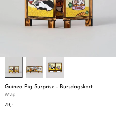
Guinea Pig Surprise - Bursdagskort
Wrap
Ordinær
79,-
pris