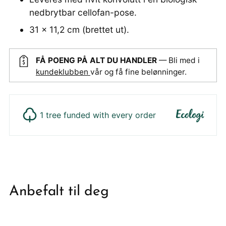
nedbrytbar cellofan-pose.
31 x 11,2 cm (brettet ut).
FÅ POENG PÅ ALT DU HANDLER
— Bli med i
kundeklubben
vår og få fine belønninger.
1 tree funded with every order
Legger
produktet
i
din
Anbefalt til deg
handlekurv