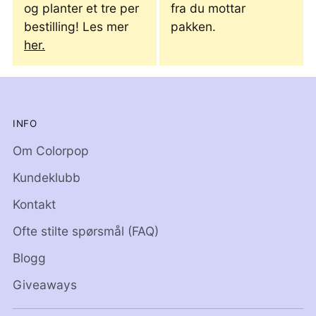
og planter et tre per
fra du mottar
bestilling! Les mer
pakken.
her.
INFO
Om Colorpop
Kundeklubb
Kontakt
Ofte stilte spørsmål (FAQ)
Blogg
Giveaways