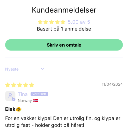
Kundeanmeldelser
5.00 av 5
Basert på 1 anmeldelse
Skriv en omtale
Sort by
11/04/2024
Tina
Norway
Elsk🐠
For en vakker klype! Den er utrolig fin, og klypa er
utrolig fast - holder godt på håret!