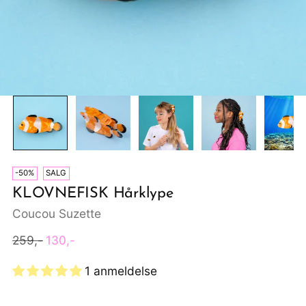
-50%
SALG
KLOVNEFISK Hårklype
Coucou Suzette
Ordinær
259,-
130,-
pris
1 anmeldelse