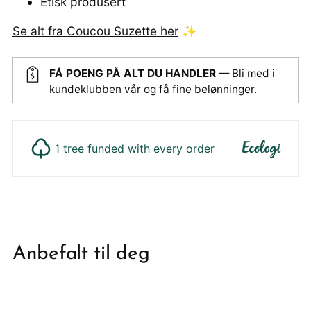
Etisk produsert
Se alt fra Coucou Suzette her
✨
FÅ POENG PÅ ALT DU HANDLER
— Bli med i
kundeklubben
vår og få fine belønninger.
1 tree funded with every order
Legger
produktet
i
din
Anbefalt til deg
handlekurv