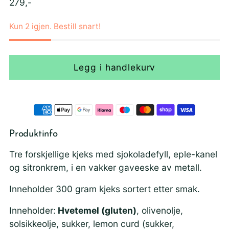
Ordinær
279,-
pris
Kun 2 igjen. Bestill snart!
Legg i handlekurv
Produktinfo
Tre forskjellige kjeks med sjokoladefyll, eple-kanel
og sitronkrem, i en vakker gaveeske av metall.
Inneholder 300 gram kjeks sortert etter smak.
Inneholder:
Hvetemel (gluten)
, olivenolje,
solsikkeolje, sukker, lemon curd (sukker,