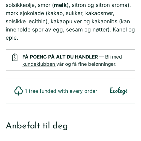
solsikkeolje, smør (
melk
), sitron og sitron aroma),
mørk sjokolade (kakao, sukker, kakaosmør,
solsikke lecithin), kakaopulver og kakaonibs
(kan
inneholde spor av egg, sesam og nøtter). Kanel og
eple.
FÅ POENG PÅ ALT DU HANDLER
— Bli med i
kundeklubben
vår og få fine belønninger.
1 tree funded with every order
Legger
produktet
Anbefalt til deg
i
din