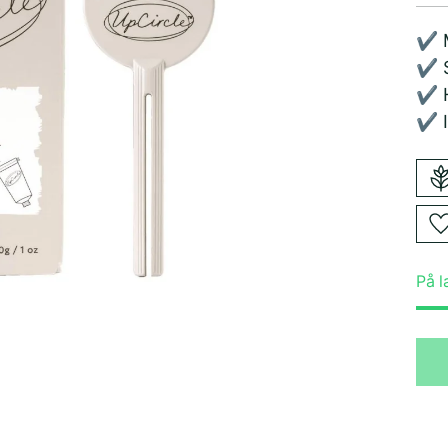
✔️ 
✔️ 
✔️ 
✔️ I
På l