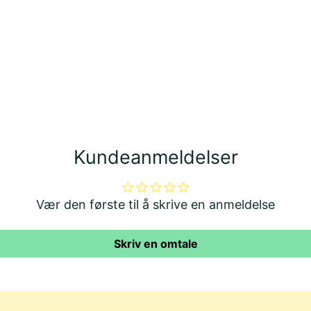
Leg
pro
i
din
han
Kundeanmeldelser
Vær den første til å skrive en anmeldelse
Skriv en omtale