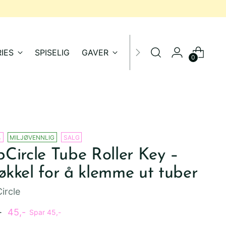
IES
SPISELIG
GAVER
SALG
0
%
MILJØVENNLIG
SALG
Circle Tube Roller Key –
kkel for å klemme ut tuber
ircle
inær
-
45,-
Spar 45,-