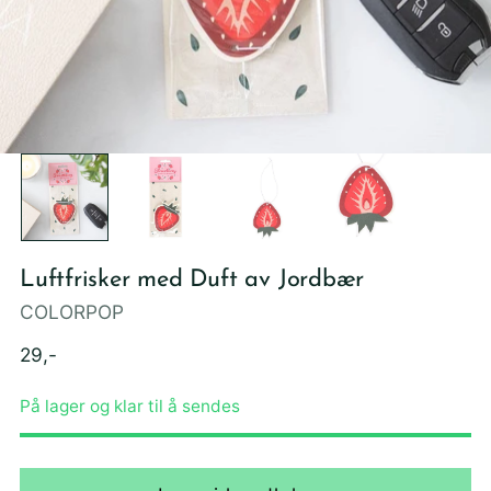
Luftfrisker med Duft av Jordbær
COLORPOP
Ordinær
29,-
pris
På lager og klar til å sendes