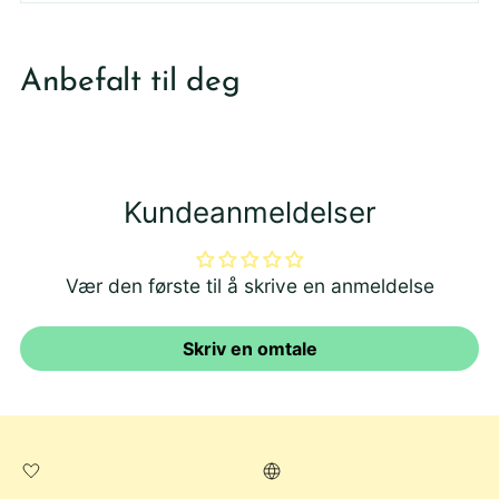
Legger
produktet
Anbefalt til deg
i
din
handlekurv
Kundeanmeldelser
Vær den første til å skrive en anmeldelse
Skriv en omtale