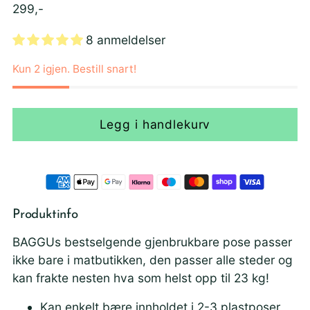
Ordinær
299,-
pris
8 anmeldelser
Kun 2 igjen. Bestill snart!
Legg i handlekurv
Produktinfo
BAGGUs bestselgende gjenbrukbare pose passer
ikke bare i matbutikken, den passer alle steder og
kan frakte nesten hva som helst opp til 23 kg!
Kan enkelt bære innholdet i 2-3 plastposer