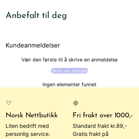
Legger
produktet
Anbefalt til deg
i
din
handlekurv
Kundeanmeldelser
Vær den første til å skrive en anmeldelse
Skriv en omtale
Ingen elementer funnet
Norsk Nettbutikk
Fri frakt over 1000,-
Liten bedrift med
Standard frakt kr.89,-
personlig service.
Gratis frakt på