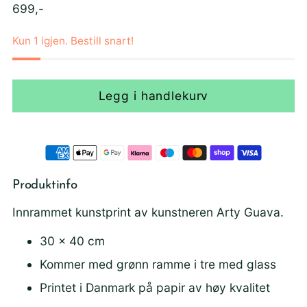
Ordinær
699,-
pris
Kun 1 igjen. Bestill snart!
Legg i handlekurv
Produktinfo
Innrammet kunstprint av kunstneren Arty Guava.
30 x 40 cm
Kommer med grønn ramme i tre med glass
Printet i Danmark på papir av høy kvalitet