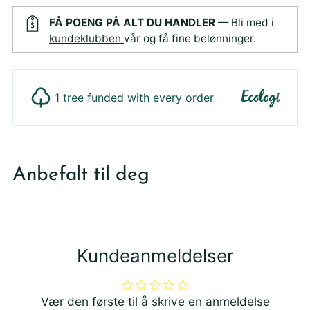
FÅ POENG PÅ ALT DU HANDLER
— Bli med i
kundeklubben
vår og få fine belønninger.
1 tree funded with every order
Legger
produktet
Anbefalt til deg
i
din
handlekurv
Kundeanmeldelser
Vær den første til å skrive en anmeldelse