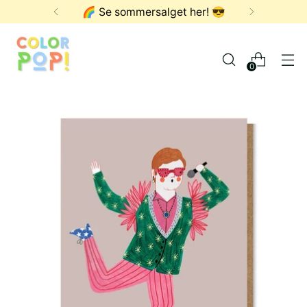
🌈 Se sommersalget her! 😎
0