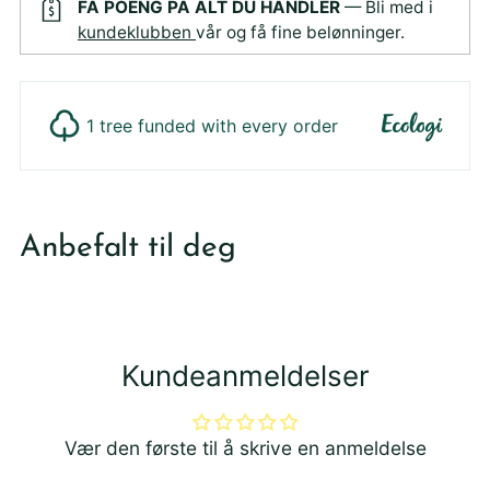
FÅ POENG PÅ ALT DU HANDLER
— Bli med i
kundeklubben
vår og få fine belønninger.
1 tree funded with every order
Legger
produktet
Anbefalt til deg
i
din
handlekurv
Kundeanmeldelser
Vær den første til å skrive en anmeldelse