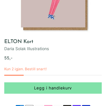
ELTON Kort
Daria Solak Illustrations
Ordinær
55,-
pris
Kun 2 igjen. Bestill snart!
Legg i handlekurv