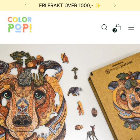
🌈 Se sommersalget her! 😎
0