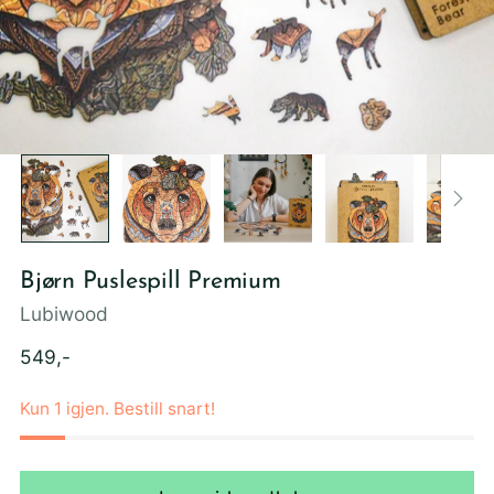
Bjørn Puslespill Premium
Lubiwood
Ordinær
549,-
pris
Kun 1 igjen. Bestill snart!