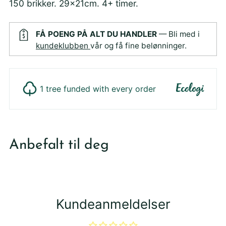
150 brikker. 29x21cm. 4+ timer.
FÅ POENG PÅ ALT DU HANDLER
— Bli med i
kundeklubben
vår og få fine belønninger.
1 tree funded with every order
Legger
produktet
Anbefalt til deg
i
din
handlekurv
Kundeanmeldelser