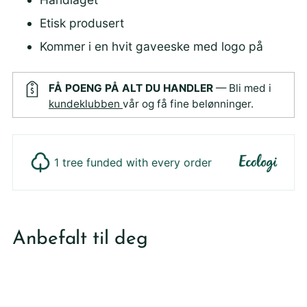
Etisk produsert
Kommer i en hvit gaveeske med logo på
FÅ POENG PÅ ALT DU HANDLER
— Bli med i
kundeklubben
vår og få fine belønninger.
1 tree funded with every order
Legger
produktet
Anbefalt til deg
i
din
handlekurv