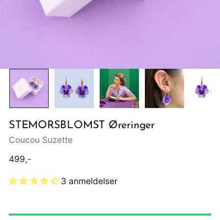
STEMORSBLOMST Øreringer
Coucou Suzette
Ordinær
499,-
pris
3 anmeldelser