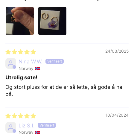
24/03/2025
Nina W.W.
Norway
Utrolig søte!
Og stort pluss for at de er så lette, så gode å ha
på.
10/04/2024
Liz S.I.
Norway