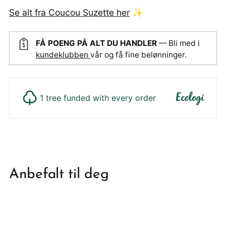
Se alt fra Coucou Suzette her
✨
FÅ POENG PÅ ALT DU HANDLER
— Bli med i
kundeklubben
vår og få fine belønninger.
1 tree funded with every order
Legger
produktet
i
din
Anbefalt til deg
handlekurv