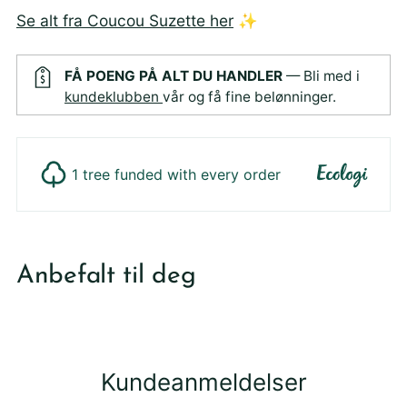
Se alt fra Coucou Suzette her
✨
FÅ POENG PÅ ALT DU HANDLER
— Bli med i
kundeklubben
vår og få fine belønninger.
1 tree funded with every order
Legger
produktet
Anbefalt til deg
i
din
handlekurv
Kundeanmeldelser