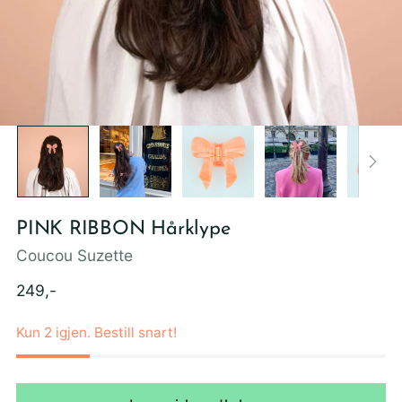
PINK RIBBON Hårklype
Coucou Suzette
Ordinær
249,-
pris
Kun 2 igjen. Bestill snart!