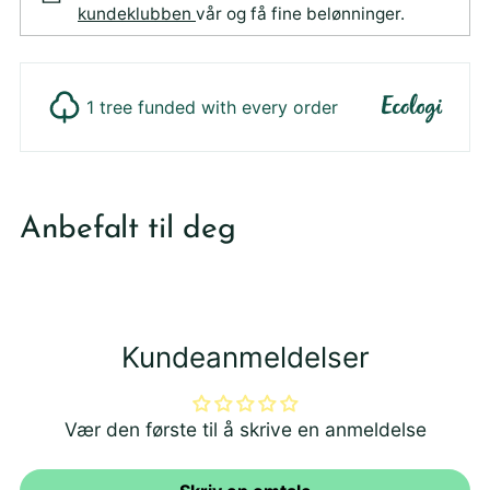
kundeklubben
vår og få fine belønninger.
1 tree funded with every order
Legger
produktet
Anbefalt til deg
i
din
handlekurv
Kundeanmeldelser
Vær den første til å skrive en anmeldelse