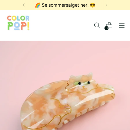
🌈 Se sommersalget her! 😎
0