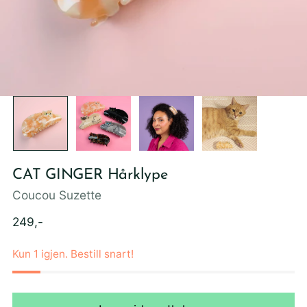
CAT GINGER Hårklype
Coucou Suzette
Ordinær
249,-
pris
Kun 1 igjen. Bestill snart!