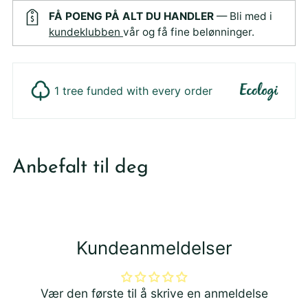
FÅ POENG PÅ ALT DU HANDLER
— Bli med i
kundeklubben
vår og få fine belønninger.
1 tree funded with every order
Legger
produktet
Anbefalt til deg
i
din
handlekurv
Kundeanmeldelser
Vær den første til å skrive en anmeldelse