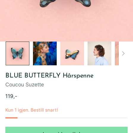
BLUE BUTTERFLY Hårspenne
Coucou Suzette
Ordinær
119,-
pris
Kun 1 igjen. Bestill snart!