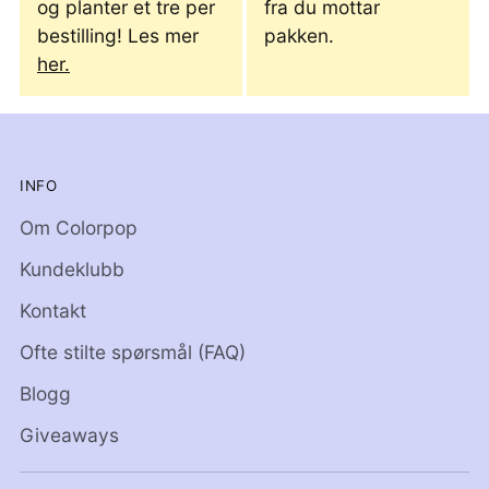
og planter et tre per
fra du mottar
bestilling! Les mer
pakken.
her.
INFO
Om Colorpop
Kundeklubb
Kontakt
Ofte stilte spørsmål (FAQ)
Blogg
Giveaways