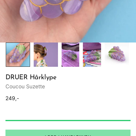
DRUER Hårklype
Coucou Suzette
Ordinær
249,-
pris