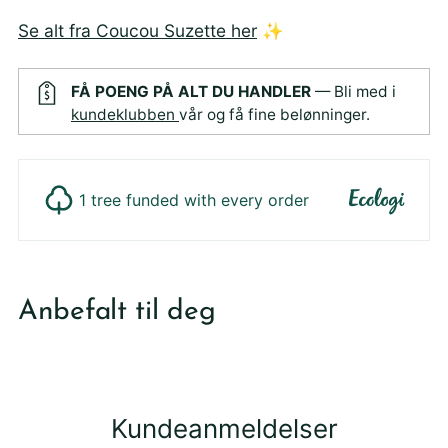
Se alt fra Coucou Suzette her
✨
FÅ POENG PÅ ALT DU HANDLER
— Bli med i
kundeklubben
vår og få fine belønninger.
1 tree funded with every order
Legger
produktet
Anbefalt til deg
i
din
handlekurv
Kundeanmeldelser