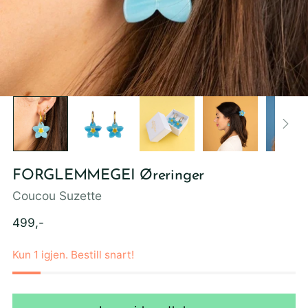
FORGLEMMEGEI Øreringer
Coucou Suzette
Ordinær
499,-
pris
Kun 1 igjen. Bestill snart!