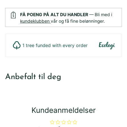
FÅ POENG PÅ ALT DU HANDLER
— Bli med i
kundeklubben
vår og få fine belønninger.
1 tree funded with every order
Legger
produktet
Anbefalt til deg
i
din
handlekurv
Kundeanmeldelser