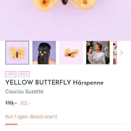
-30%
SALG
YELLOW BUTTERFLY Hårspenne
Coucou Suzette
Ordinær
119,-
83,-
pris
Kun 1 igjen. Bestill snart!