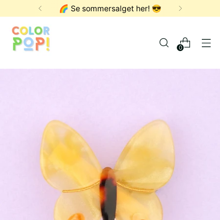
🌈 Se sommersalget her! 😎
0