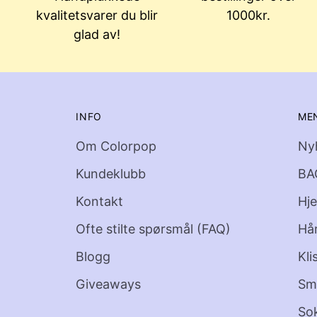
kvalitetsvarer du blir
1000kr.
glad av!
INFO
ME
Om Colorpop
Ny
Kundeklubb
BA
Kontakt
Hj
Ofte stilte spørsmål (FAQ)
Hå
Blogg
Kli
Giveaways
Sm
So