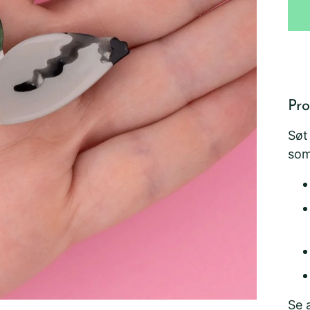
Pro
Søt
som
Se 