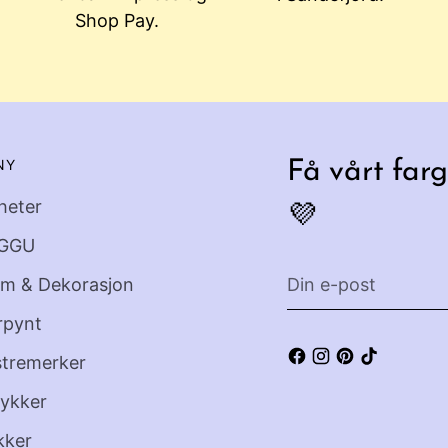
Shop Pay.
NY
Få vårt farg
heter
💜
GGU
Din
em & Dekorasjon
e-
rpynt
post
stremerker
ykker
kker