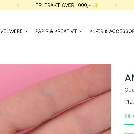
FRI FRAKT OVER 1000,- ✨
& VELVÆRE
PAPIR & KREATIVT
KLÆR & ACCESSOR
A
Cou
Ord
119,
pris
På l