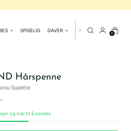
IES
SPISELIG
GAVER
SALG
0
ND Hårspenne
cou Suzette
inær
-
ager og klar til å sendes