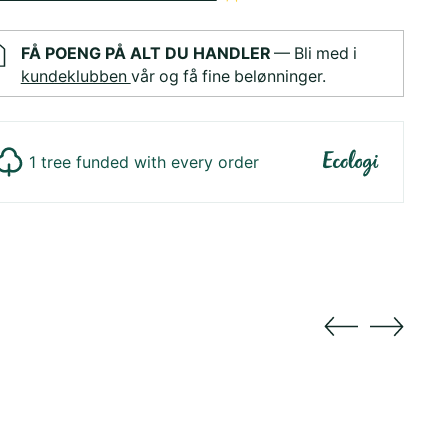
FÅ POENG PÅ ALT DU HANDLER
— Bli med i
kundeklubben
vår og få fine belønninger.
1 tree funded with every order
ger
duktet
dlekurv