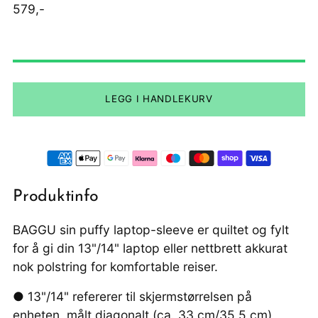
Ordinær
579,-
pris
LEGG I HANDLEKURV
Produktinfo
BAGGU sin puffy laptop-sleeve er quiltet og fylt
for å gi din 13"/14" laptop eller nettbrett akkurat
nok polstring for komfortable reiser.
● 13"/14" refererer til skjermstørrelsen på
enheten, målt diagonalt (ca. 33 cm/35,5 cm)