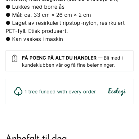
● Lukkes med borrelås
● Mål: ca. 33 cm × 26 cm × 2 cm
● Laget av resirkulert ripstop-nylon, resirkulert
PET-fyll. Etisk produsert.
● Kan vaskes i maskin
FÅ POENG PÅ ALT DU HANDLER
— Bli med i
kundeklubben
vår og få fine belønninger.
1 tree funded with every order
Legger
produktet
i
din
Anbefalt til deg