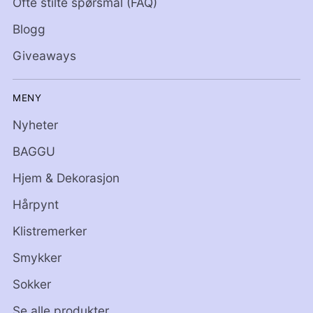
Ofte stilte spørsmål (FAQ)
Blogg
Giveaways
MENY
Nyheter
BAGGU
Hjem & Dekorasjon
Hårpynt
Klistremerker
Smykker
Sokker
Se alle produkter