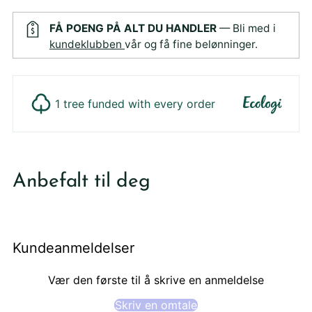
FÅ POENG PÅ ALT DU HANDLER
— Bli med i
kundeklubben
vår og få fine belønninger.
1 tree funded with every order
Legger
produktet
Anbefalt til deg
i
din
handlekurv
Kundeanmeldelser
Vær den første til å skrive en anmeldelse
Skriv en omtale