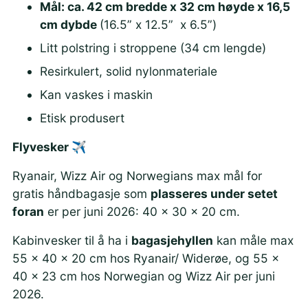
Mål: ca.
42 cm bredde x 32 cm høyde x 16,5
cm dybde
(
16.5” x 12.5” x 6.5”)
Litt polstring i stroppene (34 cm lengde)
Resirkulert, solid nylonmateriale
Kan vaskes i maskin
Etisk produsert
Flyvesker ✈️
Ryanair, Wizz Air og Norwegians max mål for
gratis håndbagasje som
plasseres under setet
foran
er per juni 2026:
40 x 30 x 20 cm.
Kabinvesker til å ha i
bagasjehyllen
kan måle max
55 x 40 x 20 cm hos Ryanair/ Widerøe, og
55 x
40 x 23 cm hos Norwegian og Wizz Air per juni
2026.