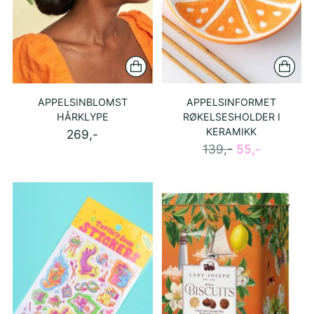
APPELSINBLOMST
APPELSINFORMET
HÅRKLYPE
RØKELSESHOLDER I
KERAMIKK
269,-
Ordinær
139,-
55,-
pris