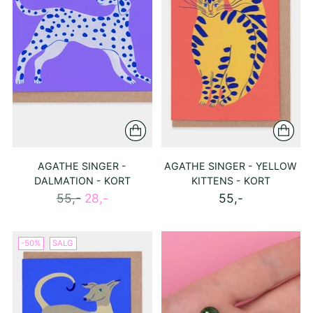
AGATHE SINGER -
AGATHE SINGER - YELLOW
DALMATION - KORT
KITTENS - KORT
Ordinær
55,-
28,-
55,-
pris
-50%
SALG