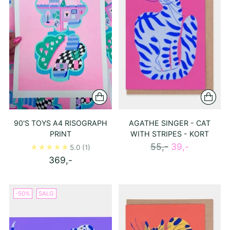
90'S TOYS A4 RISOGRAPH
AGATHE SINGER - CAT
PRINT
WITH STRIPES - KORT
Ordinær
55,-
39,-
5.0
(1)
pris
369,-
-50%
SALG