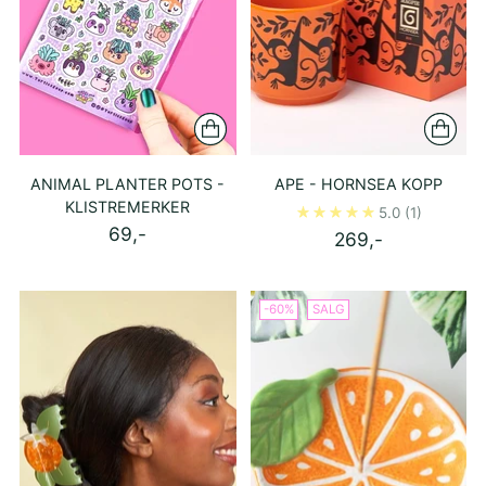
ANIMAL PLANTER POTS -
APE - HORNSEA KOPP
KLISTREMERKER
5.0
(1)
69,-
269,-
-60%
SALG