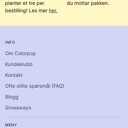
planter et tre per
du mottar pakken.
bestilling! Les mer
her.
INFO
Om Colorpop
Kundeklubb
Kontakt
Ofte stilte spørsmål (FAQ)
Blogg
Giveaways
MENY