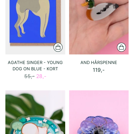
AGATHE SINGER - YOUNG
AND HÅRSPENNE
DOG ON BLUE - KORT
119,-
Ordinær
55,-
28,-
pris