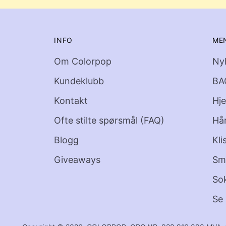
INFO
ME
Om Colorpop
Ny
Kundeklubb
BA
Kontakt
Hj
Ofte stilte spørsmål (FAQ)
Hå
Blogg
Kli
Giveaways
Sm
So
Se 