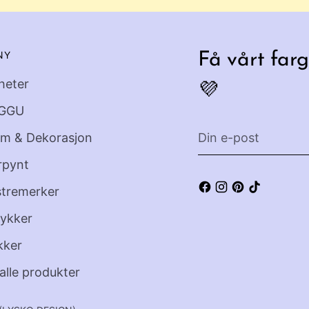
NY
Få vårt farg
heter
💜
GGU
Din
em & Dekorasjon
e-
rpynt
post
stremerker
ykker
kker
alle produkter