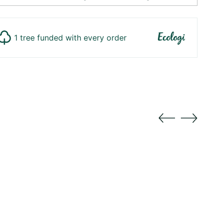
1 tree funded with every order
ger
duktet
dlekurv