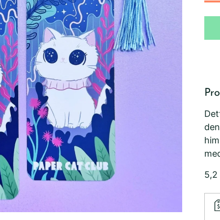
Pro
Det
den
him
med
5,2