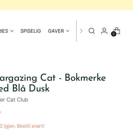
IES
SPISELIG
GAVER
SALG
0
argazing Cat - Bokmerke
ed Blå Dusk
er Cat Club
inær
-
2 igjen. Bestill snart!