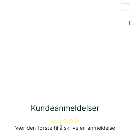
Leg
pro
i
din
han
Kundeanmeldelser
Vær den første til å skrive en anmeldelse