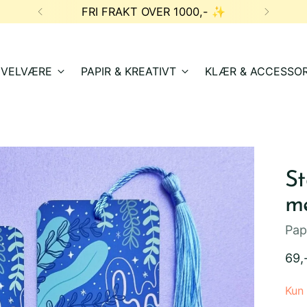
FRI FRAKT OVER 1000,- ✨
& VELVÆRE
PAPIR & KREATIVT
KLÆR & ACCESSOR
St
m
Pap
Ord
69,
pris
Kun 