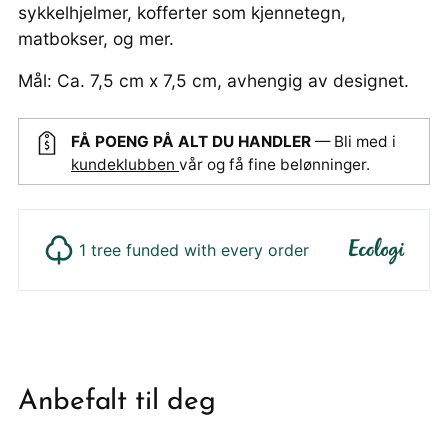
sykkelhjelmer, kofferter som kjennetegn,
matbokser, og mer.
Mål: Ca. 7,5 cm x 7,5 cm, avhengig av designet.
FÅ POENG PÅ ALT DU HANDLER
— Bli med i
kundeklubben
vår og få fine belønninger.
1 tree funded with every order
Legger
produktet
i
din
Anbefalt til deg
handlekurv