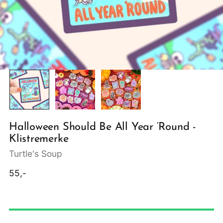
Halloween Should Be All Year ‘Round -
Klistremerke
Turtle's Soup
Ordinær
55,-
pris