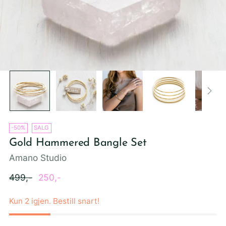
-50%
SALG
Gold Hammered Bangle Set
Amano Studio
Ordinær
499,-
250,-
pris
Kun 2 igjen. Bestill snart!