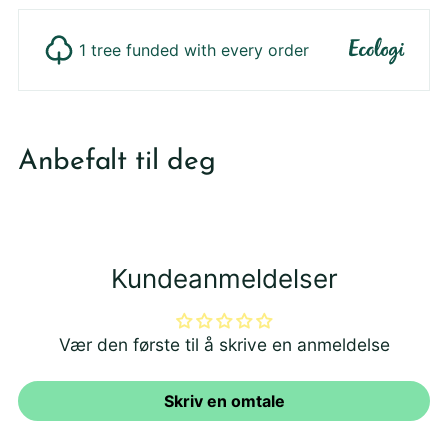
1 tree funded with every order
Legger
produktet
Anbefalt til deg
i
din
handlekurv
Kundeanmeldelser
Vær den første til å skrive en anmeldelse
Skriv en omtale