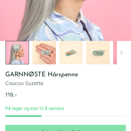
GARNNØSTE Hårspenne
Coucou Suzette
Ordinær
119,-
pris
På lager og klar til å sendes