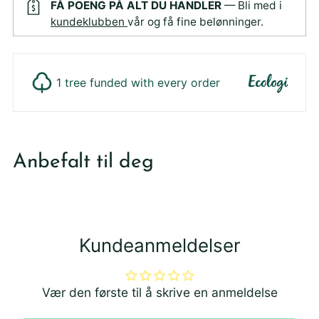
FÅ POENG PÅ ALT DU HANDLER
— Bli med i
kundeklubben
vår og få fine belønninger.
1 tree funded with every order
Legger
produktet
Anbefalt til deg
i
din
handlekurv
Kundeanmeldelser
Vær den første til å skrive en anmeldelse