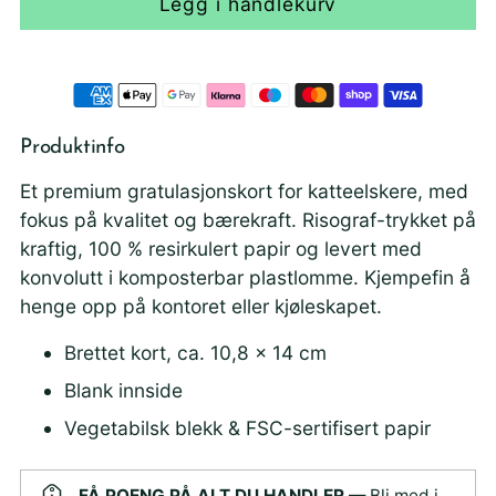
Legg i handlekurv
Produktinfo
Et premium gratulasjonskort for katteelskere, med
fokus på kvalitet og bærekraft. Risograf-trykket på
kraftig, 100 % resirkulert papir og levert med
konvolutt i komposterbar plastlomme. Kjempefin å
henge opp på kontoret eller kjøleskapet.
Brettet kort, ca. 10,8 × 14 cm
Blank innside
Vegetabilsk blekk & FSC-sertifisert papir
FÅ POENG PÅ ALT DU HANDLER
— Bli med i