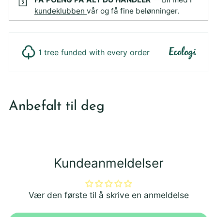
kundeklubben
vår og få fine belønninger.
1 tree funded with every order
Legger
produktet
Anbefalt til deg
i
din
handlekurv
Kundeanmeldelser
Vær den første til å skrive en anmeldelse