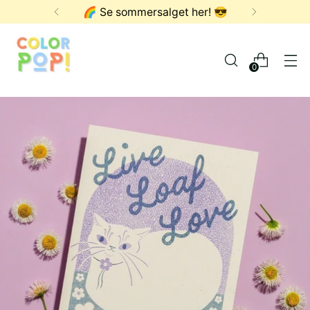
🌈 Se sommersalget her! 😎
0