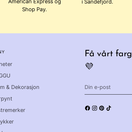
American Express og
i Sandefjord.
Shop Pay.
NY
Få vårt farg
heter
💜
GGU
Din
em & Dekorasjon
e-
rpynt
post
stremerker
ykker