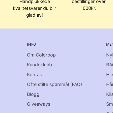
Håndplukkede
bestillinger over
kvalitetsvarer du blir
1000kr.
glad av!
INFO
ME
Om Colorpop
Ny
Kundeklubb
BA
Kontakt
Hj
Ofte stilte spørsmål (FAQ)
Hå
Blogg
Kli
Giveaways
Sm