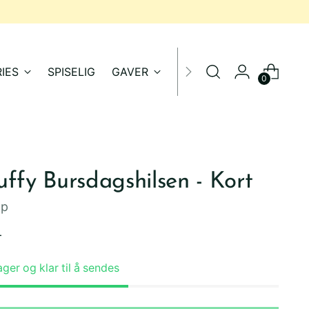
IES
SPISELIG
GAVER
SALG
0
uffy Bursdagshilsen - Kort
ap
inær
-
ager og klar til å sendes