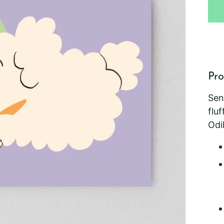
Pro
Sen
flu
Odil