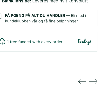
Blank innside:
Leveres med hvit konvolutt
FÅ POENG PÅ ALT DU HANDLER
— Bli med i
kundeklubben
vår og få fine belønninger.
1 tree funded with every order
ger
duktet
dlekurv