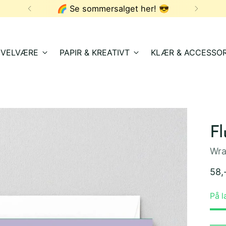
🌈 Se sommersalget her! 😎
& VELVÆRE
PAPIR & KREATIVT
KLÆR & ACCESSOR
Fl
Wr
Ord
58,
pris
På l