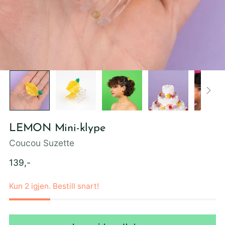
LEMON Mini-klype
Coucou Suzette
Ordinær
139,-
pris
Kun 2 igjen. Bestill snart!