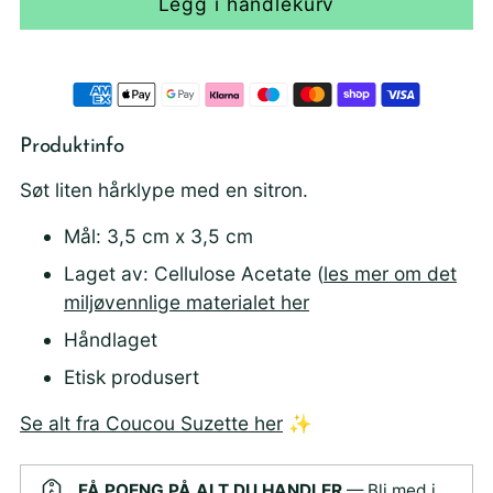
Legg i handlekurv
Produktinfo
Søt liten hårklype med en sitron.
Mål: 3,5 cm x 3,5 cm
Laget av: Cellulose Acetate (
les mer om det
miljøvennlige materialet her
Håndlaget
Etisk produsert
Se alt fra Coucou Suzette her
✨
FÅ POENG PÅ ALT DU HANDLER
— Bli med i