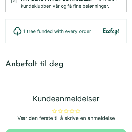
kundeklubben
vår og få fine belønninger.
1 tree funded with every order
Legger
produktet
Anbefalt til deg
i
din
handlekurv
Kundeanmeldelser
Vær den første til å skrive en anmeldelse