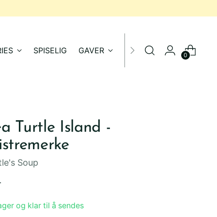
IES
SPISELIG
GAVER
SALG
0
a Turtle Island -
istremerke
tle's Soup
inær
-
ager og klar til å sendes