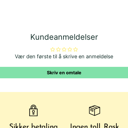
han
Kundeanmeldelser
Vær den første til å skrive en anmeldelse
Skriv en omtale
Sikker betaling
Ingen toll. Rask