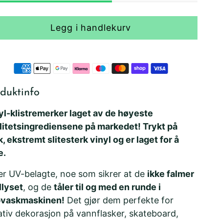
Legg i handlekurv
duktinfo
yl-klistremerker laget av de høyeste
litetsingrediensene på markedet! Trykt på
k, ekstremt slitesterk vinyl og er laget for å
e.
er UV-belagte, noe som sikrer at de
ikke falmer
llyset
, og de
tåler til og med en runde i
vaskmaskinen!
Det gjør dem perfekte for
ativ dekorasjon på vannflasker, skateboard,