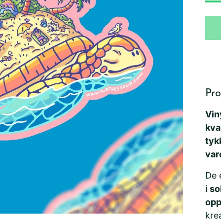
Pro
Vin
kva
tyk
var
De 
i so
opp
kre