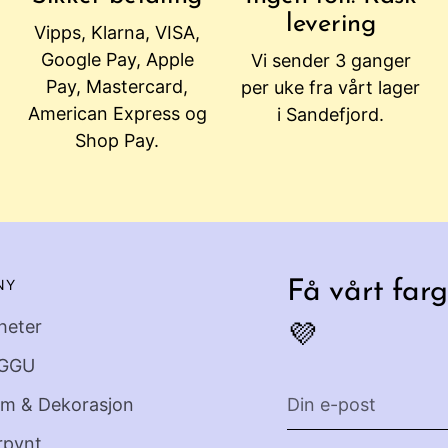
levering
Vipps, Klarna, VISA,
Google Pay, Apple
Vi sender 3 ganger
Pay, Mastercard,
per uke fra vårt lager
American Express og
i Sandefjord.
Shop Pay.
NY
Få vårt farg
heter
💜
GGU
Din
em & Dekorasjon
e-
rpynt
post