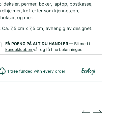
ildeksler, permer, bøker, laptop, postkasse,
kelhjelmer, kofferter som kjennetegn,
bokser, og mer.
: Ca. 7,5 cm x 7,5 cm, avhengig av designet.
FÅ POENG PÅ ALT DU HANDLER
— Bli med i
kundeklubben
vår og få fine belønninger.
1 tree funded with every order
ger
duktet