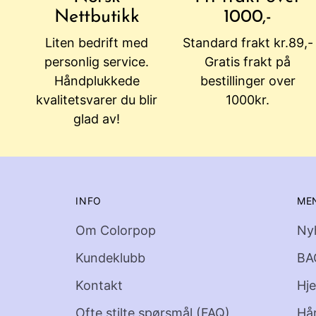
Nettbutikk
1000,-
Liten bedrift med
Standard frakt kr.89,-
personlig service.
Gratis frakt på
Håndplukkede
bestillinger over
kvalitetsvarer du blir
1000kr.
glad av!
INFO
ME
Om Colorpop
Ny
Kundeklubb
BA
Kontakt
Hj
Ofte stilte spørsmål (FAQ)
Hå